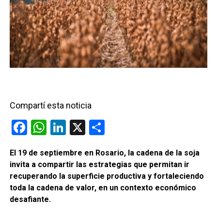
Compartí esta noticia
F
W
Li
X
C
a
h
n
o
El 19 de septiembre en Rosario, la cadena de la soja
ce
at
ke
m
invita a compartir las estrategias que permitan ir
b
s
dI
p
recuperando la superficie productiva y fortaleciendo
o
A
n
ar
toda la cadena de valor, en un contexto económico
desafiante.
o
p
tir