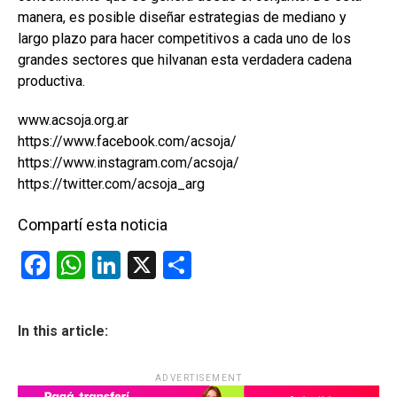
manera, es posible diseñar estrategias de mediano y
largo plazo para hacer competitivos a cada uno de los
grandes sectores que hilvanan esta verdadera cadena
productiva.
www.acsoja.org.ar
https://www.facebook.com/acsoja/
https://www.instagram.com/acsoja/
https://twitter.com/acsoja_arg
Compartí esta noticia
F
W
Li
X
C
a
h
n
o
ce
at
ke
m
In this article:
b
s
dI
p
o
A
n
ar
ADVERTISEMENT