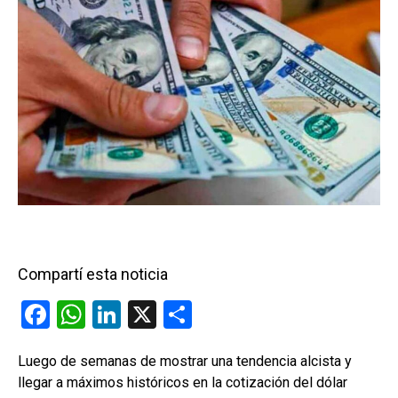
Compartí esta noticia
F
W
Li
X
C
a
h
n
o
Luego de semanas de mostrar una tendencia alcista y
ce
at
ke
m
llegar a máximos históricos en la cotización del dólar