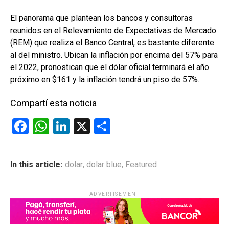
El panorama que plantean los bancos y consultoras
reunidos en el Relevamiento de Expectativas de Mercado
(REM) que realiza el Banco Central, es bastante diferente
al del ministro. Ubican la inflación por encima del 57% para
el 2022, pronostican que el dólar oficial terminará el año
próximo en $161 y la inflación tendrá un piso de 57%.
Compartí esta noticia
F
W
Li
X
C
a
h
n
o
ce
at
ke
m
In this article:
dolar
,
dolar blue
,
Featured
b
s
dI
p
o
A
n
ar
ADVERTISEMENT
o
p
tir
k
p