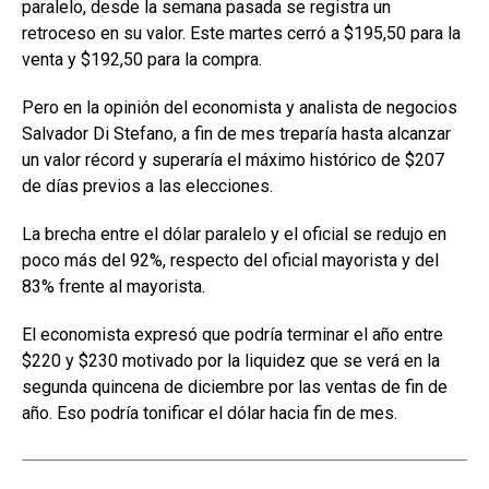
b
s
dI
p
paralelo, desde la semana pasada se registra un
o
A
n
ar
retroceso en su valor. Este martes cerró a $195,50 para la
venta y $192,50 para la compra.
o
p
tir
k
p
Pero en la opinión del economista y analista de negocios
Salvador Di Stefano, a fin de mes treparía hasta alcanzar
un valor récord y superaría el máximo histórico de $207
de días previos a las elecciones.
La brecha entre el dólar paralelo y el oficial se redujo en
poco más del 92%, respecto del oficial mayorista y del
83% frente al mayorista.
El economista expresó que podría terminar el año entre
$220 y $230 motivado por la liquidez que se verá en la
segunda quincena de diciembre por las ventas de fin de
año. Eso podría tonificar el dólar hacia fin de mes.