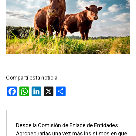
Compartí esta noticia
F
W
Li
X
C
a
h
n
o
ce
at
ke
m
b
s
dI
p
Desde la Comisión de Enlace de Entidades
o
A
n
ar
Agropecuarias una vez más insistimos en que