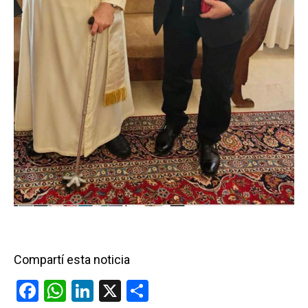
Compartí esta noticia
F
W
Li
X
C