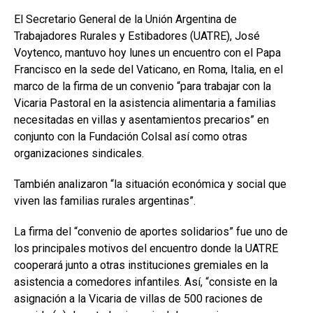
a
h
n
o
El Secretario General de la Unión Argentina de
ce
at
ke
m
Trabajadores Rurales y Estibadores (UATRE), José
b
s
dI
p
Voytenco, mantuvo hoy lunes un encuentro con el Papa
o
A
n
ar
Francisco en la sede del Vaticano, en Roma, Italia, en el
marco de la firma de un convenio “para trabajar con la
o
p
tir
Vicaria Pastoral en la asistencia alimentaria a familias
k
p
necesitadas en villas y asentamientos precarios” en
conjunto con la Fundación Colsal así como otras
organizaciones sindicales.
También analizaron “la situación económica y social que
viven las familias rurales argentinas”.
La firma del “convenio de aportes solidarios” fue uno de
los principales motivos del encuentro donde la UATRE
cooperará junto a otras instituciones gremiales en la
asistencia a comedores infantiles. Así, “consiste en la
asignación a la Vicaria de villas de 500 raciones de