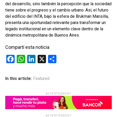
del desarrollo, sino también la percepción que la sociedad
tiene sobre el progreso y el cambio urbano. Así, el futuro
del edificio del INTA, bajo la esfera de Brukman Mansilla,
presenta una oportunidad relevante para transformar un
legado institucional en un elemento clave dentro de la
dinámica metropolitana de Buenos Aires.
Compartí esta noticia
F
W
Li
X
C
a
h
n
o
ce
at
ke
m
In this article:
Featured
b
s
dI
p
o
A
n
ar
ADVERTISEMENT
o
p
tir
k
p
ADVERTISEMENT