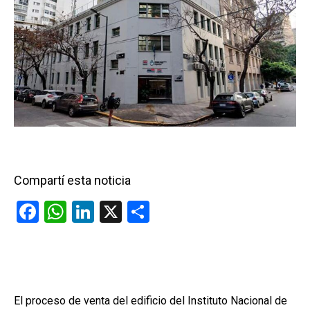
Compartí esta noticia
F
W
Li
X
C
a
h
n
o
ce
at
ke
m
b
s
dI
p
o
A
n
ar
El proceso de venta del edificio del Instituto Nacional de