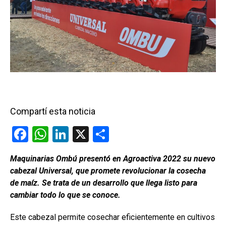
Compartí esta noticia
F
W
Li
X
C
a
h
n
o
Maquinarias Ombú presentó en Agroactiva 2022 su nuevo
ce
at
ke
m
cabezal Universal, que promete revolucionar la cosecha
b
s
dI
p
de maíz. Se trata de un desarrollo que llega listo para
o
A
n
ar
cambiar todo lo que se conoce.
o
p
tir
Este cabezal permite cosechar eficientemente en cultivos