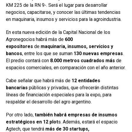
b
s
dI
p
KM 225 de la RN 9-. Será el lugar para desarrollar
o
A
n
ar
negocios, capacitarse, y conocer las últimas tendencias
en maquinaria, insumos y servicios para la agroindustria.
o
p
tir
k
p
En esta nueva edición de la Capital Nacional de los
Agronegocios habrá más de
600
expositores
de
maquinaria, insumos, servicios y
bancos
, entre los que se suman
130 nuevas empresas
.
El predio contará con
8.000 metros cuadrados más
de
espacios comerciales, en comparación con el año anterior.
Cabe señalar que habrá más de
12 entidades
bancarias
públicas y privadas, que ofrecerán distintas
líneas de financiación especiales para la expo, para
respaldar el desarrollo del agro argentino.
Por otro lado,
también habrá empresas de insumos
estratégicos en 12 plot
s. Además, estará el espacio
Agtech, que tendrá
más de 30 startups,