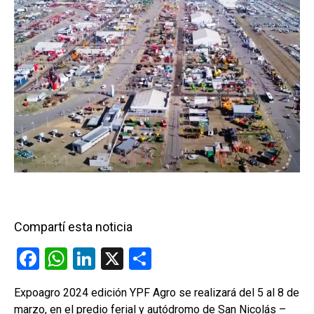
Compartí esta noticia
F
W
Li
X
C
a
h
n
o
Expoagro 2024 edición YPF Agro se realizará del 5 al 8 de
ce
at
ke
m
marzo, en el predio ferial y autódromo de San Nicolás –