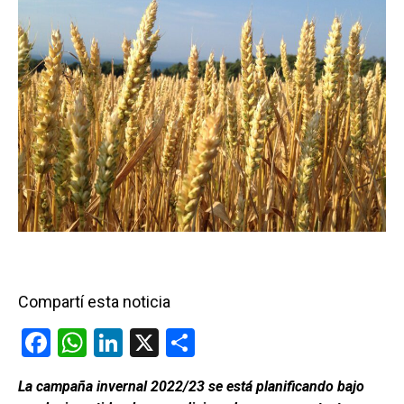
Compartí esta noticia
F
W
Li
X
C
a
h
n
o
La campaña invernal 2022/23 se está planificando bajo
ce
at
ke
m