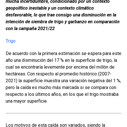
mucha incertidumbre, condicionado por un contexto
b
s
dI
p
geopolítico inestable y un contexto climático
o
A
n
ar
desfavorable, lo que trae consigo una disminución en la
intención de siembra de trigo y garbanzo en comparación
o
p
tir
con la campaña 2021/22
k
p
Trigo
De acuerdo con la primera estimación se espera para este
año una disminución del 17 % en la superficie de trigo, la
cual se encontraría levemente por encima del millón de
hectáreas. Con respecto al promedio histórico (2007-
2021) la superficie muestra una variación negativa del 1 %,
pero la caída es mucho más marcada si se compara con
respecto a los últimos años, en los que el trigo mostraba
una mayor superficie.
Los motivos de esta caída son variados, siendo la