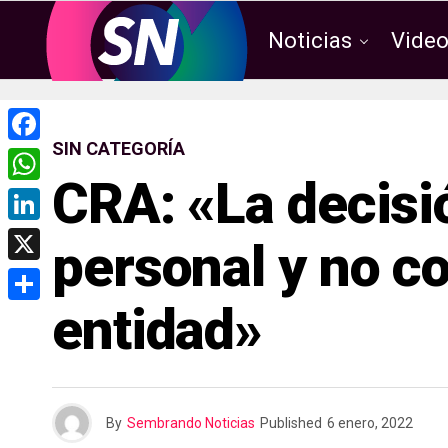
Noticias
Vide
SIN CATEGORÍA
F
CRA: «La decisi
a
W
c
h
L
personal y no c
e
a
i
X
b
t
n
entidad»
o
C
s
k
o
o
A
e
k
m
p
d
p
p
By
Sembrando Noticias
Published
6 enero, 2022
I
a