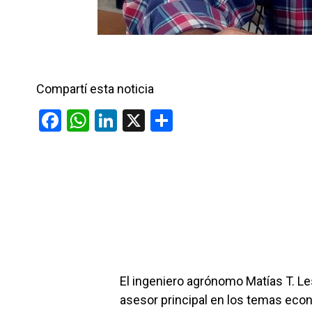
Compartí esta noticia
F
W
Li
X
C
a
h
n
o
ce
at
ke
m
b
s
dI
p
o
A
n
ar
o
p
tir
k
p
El ingeniero agrónomo Matías T. Les
asesor principal en los temas econ