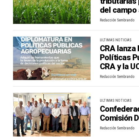
tributarias
n
del campo 
r
t
Redacción Sembrando
i
r
ULTIMAS NOTICIAS
CRA lanza l
Políticas 
CRA y la U
Redacción Sembrando
ULTIMAS NOTICIAS
Confederac
Comisión D
Redacción Sembrando