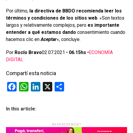
Por último,
la directiva de BBDO recomienda leer los
términos y condiciones de los sitios web
. «Son textos
largos y relativamente complejos, pero
es importante
entender a qué estamos dando
consentimiento cuando
hacemos clic en
Aceptar
«, concluye.
Por
Rocío Bravo
02.07.2021 •
06.15hs
•
ECONOMÍA
DIGITAL
Compartí esta noticia
F
W
Li
X
C
a
h
n
o
ce
at
ke
m
In this article:
b
s
dI
p
o
A
n
ar
ADVERTISEMENT