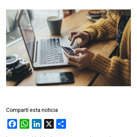
Compartí esta noticia
F
W
Li
X
C
a
h
n
o