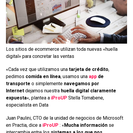
Los sitios de ecommerce utilizan toda nuevas «huella
digital» para concretar las ventas
«Cada vez que utilizamos una
tarjeta de crédito
,
pedimos
comida en línea
, usamos una
app
de
transporte
o simplemente
navegamos por
Internet
dejamos nuestra
huella digital claramente
expuesta
«, plantea a
iProUP
Stella Tornabene,
especialista en Data
Juan Paulini, CTO de la unidad de negocios de Microsoft
en Practia, dice a
iProUP
: «
Mucha información
se
intercambia entre los
sistemas a los que nos