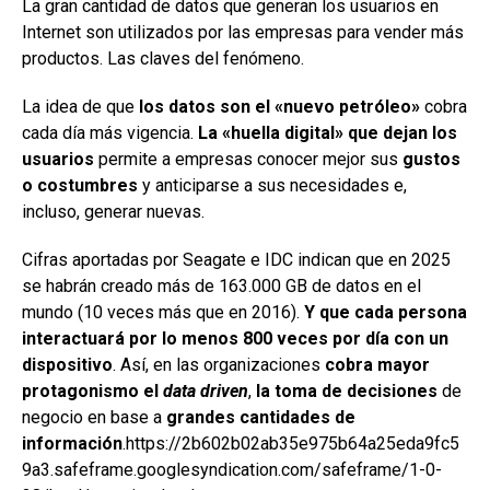
La gran cantidad de datos que generan los usuarios en
ce
at
ke
m
Internet son utilizados por las empresas para vender más
b
s
dI
p
productos. Las claves del fenómeno.
o
A
n
ar
La idea de que
los datos son el «nuevo petróleo»
cobra
o
p
tir
cada día más vigencia.
La «huella digital» que dejan los
k
p
usuarios
permite a empresas conocer mejor sus
gustos
o costumbres
y anticiparse a sus necesidades e,
incluso, generar nuevas.
Cifras aportadas por Seagate e IDC indican que en 2025
se habrán creado más de 163.000 GB de datos en el
mundo (10 veces más que en 2016).
Y que cada persona
interactuará por lo menos 800 veces por día con un
dispositivo
. Así, en las organizaciones
cobra mayor
protagonismo el
data driven
,
la toma de decisiones
de
negocio en base a
grandes cantidades de
información
.https://2b602b02ab35e975b64a25eda9fc5
9a3.safeframe.googlesyndication.com/safeframe/1-0-