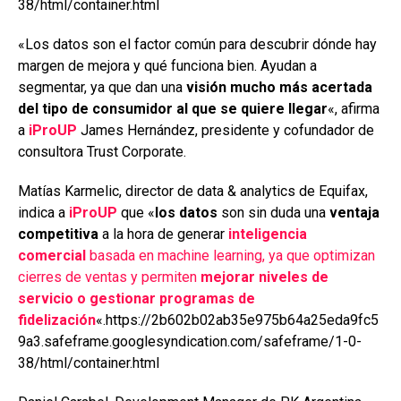
38/html/container.html
«Los datos son el factor común para descubrir dónde hay
margen de mejora y qué funciona bien. Ayudan a
segmentar, ya que dan una
visión mucho más acertada
del tipo de consumidor al que se quiere llegar
«, afirma
a
iProUP
James Hernández, presidente y cofundador de
consultora Trust Corporate.
Matías Karmelic, director de data & analytics de Equifax,
indica a
iProUP
que «
los datos
son sin duda una
ventaja
competitiva
a la hora de generar
inteligencia
comercial
basada en machine learning, ya que optimizan
cierres de ventas y permiten
mejorar niveles de
servicio o gestionar programas de
fidelización
«.https://2b602b02ab35e975b64a25eda9fc5
9a3.safeframe.googlesyndication.com/safeframe/1-0-
38/html/container.html