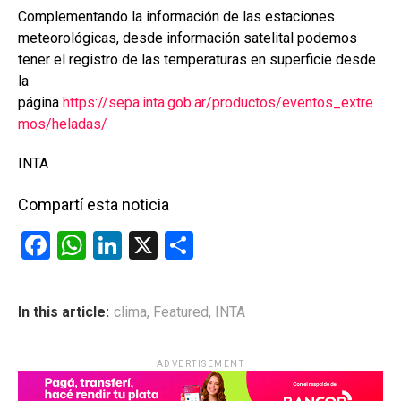
Complementando la información de las estaciones
meteorológicas, desde información satelital podemos
tener el registro de las temperaturas en superficie desde
la
página
https://sepa.inta.gob.ar/productos/eventos_extre
mos/heladas/
INTA
Compartí esta noticia
F
W
Li
X
C
a
h
n
o
ce
at
ke
m
In this article:
clima
,
Featured
,
INTA
b
s
dI
p
o
A
n
ar
ADVERTISEMENT
o
p
tir