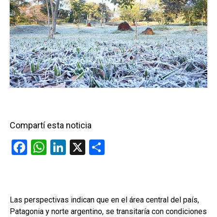
Compartí esta noticia
F
W
Li
X
C
a
h
n
o
ce
at
ke
m
b
s
dI
p
Las perspectivas indican que en el área central del país,
o
A
n
ar
Patagonia y norte argentino, se transitaría con condiciones