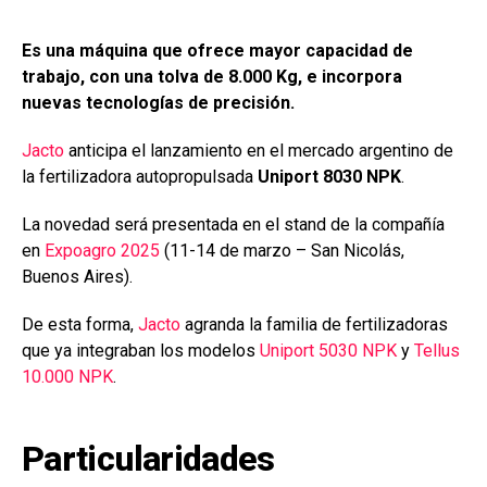
ce
at
ke
m
b
s
dI
p
Es una máquina que ofrece mayor capacidad de
o
A
n
ar
trabajo, con una tolva de 8.000 Kg, e incorpora
o
p
tir
nuevas tecnologías de precisión.
k
p
Jacto
anticipa el lanzamiento en el mercado argentino de
la fertilizadora autopropulsada
Uniport 8030 NPK
.
La novedad será presentada en el stand de la compañía
en
Expoagro 2025
(11-14 de marzo – San Nicolás,
Buenos Aires).
De esta forma,
Jacto
agranda la familia de fertilizadoras
que ya integraban los modelos
Uniport 5030 NPK
y
Tellus
10.000 NPK
.
Particularidades