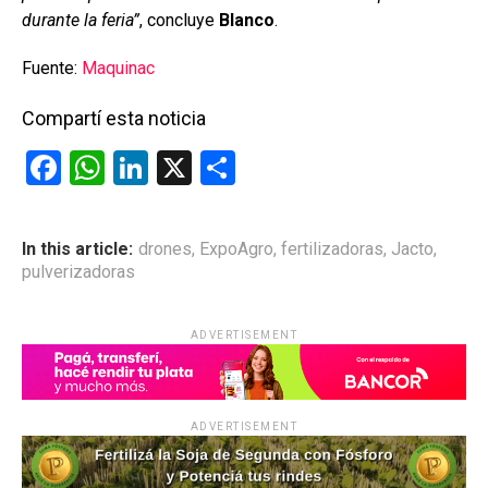
durante la feria”
, concluye
Blanco
.
Fuente:
Maquinac
Compartí esta noticia
F
W
Li
X
C
a
h
n
o
ce
at
ke
m
In this article:
drones
,
ExpoAgro
,
fertilizadoras
,
Jacto
,
b
s
dI
p
pulverizadoras
o
A
n
ar
o
p
tir
ADVERTISEMENT
k
p
ADVERTISEMENT