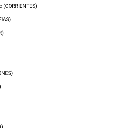
o (CORRIENTES)
FIAS)
R)
IONES)
)
R)