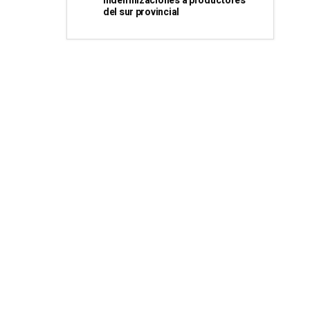
indemnizaciones a productores
del sur provincial