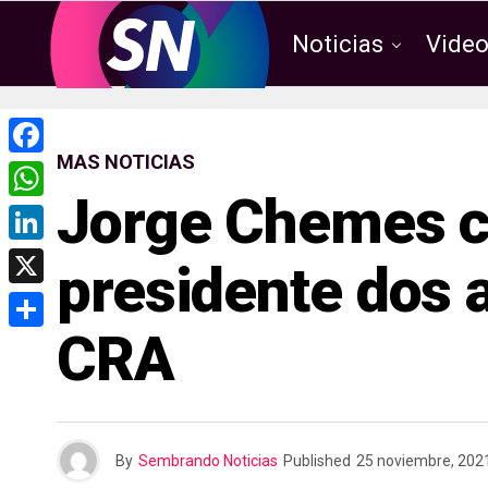
Noticias
Vide
MAS NOTICIAS
F
Jorge Chemes c
a
W
c
h
L
presidente dos 
e
a
i
X
b
t
n
CRA
o
C
s
k
o
o
A
e
k
m
p
d
p
p
By
Sembrando Noticias
Published
25 noviembre, 202
I
a