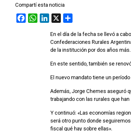
Compartí esta noticia
F
W
Li
X
C
a
h
n
o
En el día de la fecha se llevó a c
ce
at
ke
m
Confederaciones Rurales Argenti
b
s
dI
p
de la institución por dos años más.
o
A
n
ar
o
p
tir
En este sentido, también se renovó
k
p
El nuevo mandato tiene un período
Además, Jorge Chemes aseguró qu
trabajando con las rurales que ha
Y continuó: «Las economías regiona
será otro punto donde seguiremos i
fiscal qué hay sobre ellas».