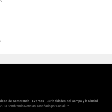
s
ideos de Sembrando
Eventos
Curiosidades del Campo y la Ciudad
 2023 Sembrando Noticias. Diseñado por
Social PY