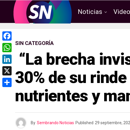
Noticias
Vide
SIN CATEGORÍA
F
“La brecha invis
a
W
c
h
L
30% de su rinde 
e
a
i
X
b
t
n
nutrientes y ma
o
C
s
k
o
o
A
e
k
m
p
d
p
p
By
Sembrando Noticias
Published
29 septiembre, 20
I
a