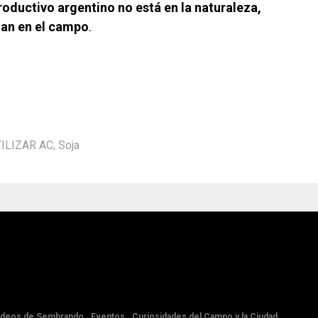
roductivo argentino no está en la naturaleza,
man en el campo
.
ILIZAR AC
,
Soja
ideos de Sembrando
Eventos
Curiosidades del Campo y la Ciudad