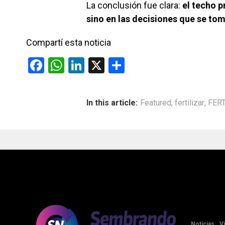
La conclusión fue clara:
el techo p
sino en las decisiones que se to
Compartí esta noticia
F
W
Li
X
C
a
h
n
o
ce
at
ke
m
In this article:
Featured
,
fertilizar
,
FERT
b
s
dI
p
o
A
n
ar
o
p
tir
k
p
Noticias
V