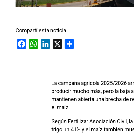
Compartí esta noticia
F
W
Li
X
C
a
h
n
o
ce
at
ke
m
b
s
dI
p
o
A
n
ar
La campaña agrícola 2025/2026 arra
o
p
tir
producir mucho más, pero la baja ad
k
p
mantienen abierta una brecha de re
el maíz.
Según Fertilizar Asociación Civil, l
trigo un 41% y el maíz también mue