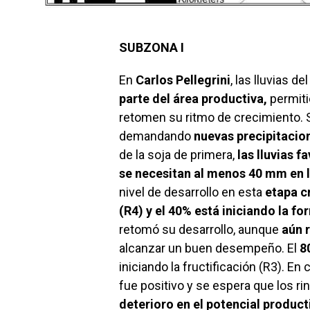
SUBZONA I
En
Carlos Pellegrini
, las lluvias d
parte del área productiva,
permit
retomen su ritmo de crecimiento. 
demandando
nuevas precipitacio
de la soja de primera,
las lluvias f
se necesitan al menos 40 mm en 
nivel de desarrollo en esta
etapa cr
(R4) y el 40% está iniciando la fo
retomó su desarrollo, aunque
aún 
alcanzar un buen desempeño. El
8
iniciando la fructificación (R3). En
fue positivo y se espera que los r
deterioro en el potencial product