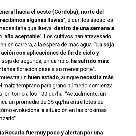
eneral hacia el oeste (Córdoba), norte del
recibimos algunas lluvias
”, dicen los asesores
necesitaría que llueva
dentro de una semana a
n año aceptable
”. Los cultivos han atravesado
en en carrera, a la espera de más agua. “
La soja
ración con aplicaciones de fin de ciclo y
a soja de segunda, en cambio,
ha sufrido más:
intensa floración pese a su menor porte”,
, muestra un
buen estado
, aunque
necesita más
del maíz temprano para grano húmedo comienza
, en torno a los 100 qq/ha. “Actualmente, un
lica un promedio de 35 qq/ha entre lotes de
cómo evoluciona la situación en las próximas
zarlo”.
cia
Rosario fue muy poco y alertan por una