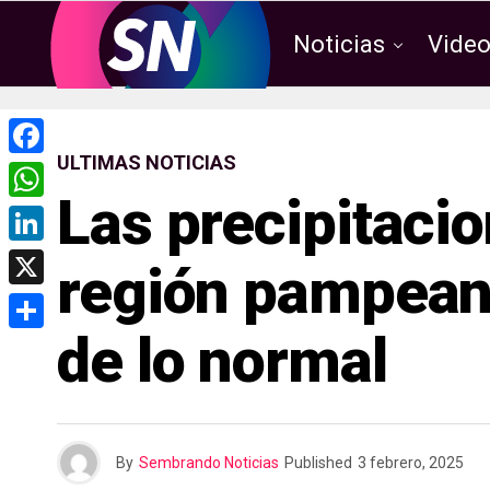
Noticias
Vide
ULTIMAS NOTICIAS
F
Las precipitacio
a
W
c
h
L
región pampeana
e
a
i
X
b
t
n
de lo normal
o
C
s
k
o
o
A
e
k
m
p
d
p
p
By
Sembrando Noticias
Published
3 febrero, 2025
I
a