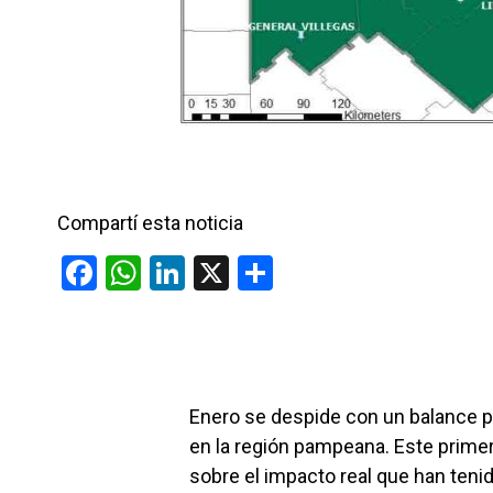
Compartí esta noticia
F
W
Li
X
C
a
h
n
o
ce
at
ke
m
b
s
dI
p
o
A
n
ar
Enero se despide con un balance 
o
p
tir
en la región pampeana. Este prime
k
p
sobre el impacto real que han tenido