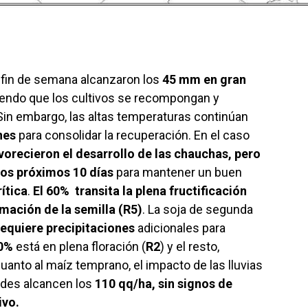
el fin de semana alcanzaron los
45 mm en gran
iendo que los cultivos se recompongan y
Sin embargo, las altas temperaturas continúan
nes
para consolidar la recuperación. En el caso
avorecieron el desarrollo de las chauchas, pero
los próximos 10 días
para mantener un buen
ítica
.
El
60% transita la plena fructificación
rmación de la semilla (R5)
. La soja de segunda
requiere precipitaciones
adicionales para
0%
está en plena floración (
R2
) y el resto,
 cuanto al maíz temprano, el impacto de las lluvias
indes alcancen los
110 qq/ha, sin signos de
ivo.