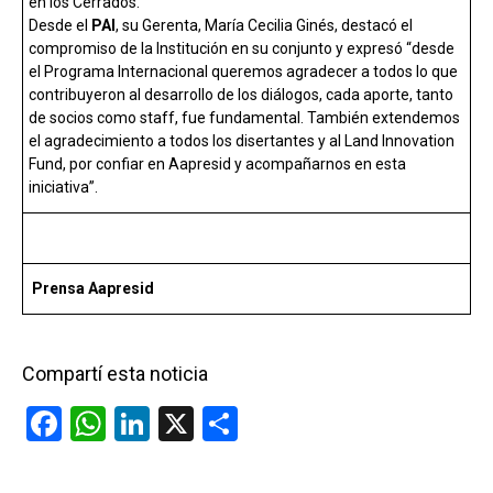
en los Cerrados.
Desde el
PAI
, su Gerenta, María Cecilia Ginés, destacó el
compromiso de la Institución en su conjunto y expresó “desde
el Programa Internacional queremos agradecer a todos lo que
contribuyeron al desarrollo de los diálogos, cada aporte, tanto
de socios como staff, fue fundamental. También extendemos
el agradecimiento a todos los disertantes y al Land Innovation
Fund, por confiar en Aapresid y acompañarnos en esta
iniciativa”.
Prensa Aapresid
Compartí esta noticia
F
W
Li
X
C
a
h
n
o