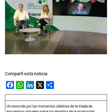
Compartí esta noticia
F
W
Li
X
C
a
h
n
o
ce
at
ke
m
Un recorrido por los momentos célebres de la tríada de
b
s
dI
p
encuentros virtuales sobre los desafíos de la producción