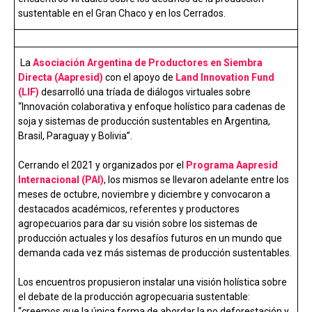
o
A
n
ar
sustentable en el Gran Chaco y en los Cerrados.
o
p
tir
k
p
La
Asociación Argentina de Productores en Siembra
Directa (Aapresid)
con el apoyo de
Land Innovation Fund
(LIF)
desarrolló una tríada de diálogos virtuales sobre
“Innovación colaborativa y enfoque holístico para cadenas de
soja y sistemas de producción sustentables en Argentina,
Brasil, Paraguay y Bolivia”.
Cerrando el 2021 y organizados por el
Programa Aapresid
Internacional (PAI)
, los mismos se llevaron adelante entre los
meses de octubre, noviembre y diciembre y convocaron a
destacados académicos, referentes y productores
agropecuarios para dar su visión sobre los sistemas de
producción actuales y los desafíos futuros en un mundo que
demanda cada vez más sistemas de producción sustentables.
Los encuentros propusieron instalar una visión holística sobre
el debate de la producción agropecuaria sustentable:
“creemos que la única forma de abordar la no deforestación y