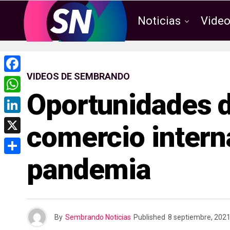
Noticias
Vide
VIDEOS DE SEMBRANDO
F
Oportunidades d
a
W
c
h
L
comercio intern
e
a
i
X
b
t
n
pandemia
o
C
s
k
o
o
A
e
k
m
p
d
p
p
By
Sembrando Noticias
Published
8 septiembre, 202
I
a