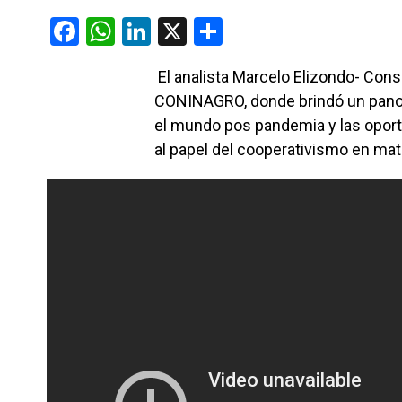
F
W
Li
X
C
a
h
n
o
El analista Marcelo Elizondo- Cons
ce
at
ke
m
CONINAGRO, donde brindó un panor
b
s
dI
p
el mundo pos pandemia y las oport
o
A
n
ar
al papel del cooperativismo en mat
o
p
tir
k
p