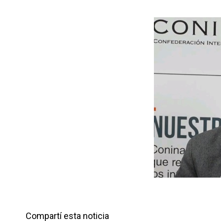
n
r
t
i
r
Compartí esta noticia