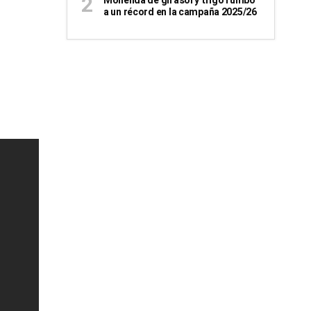
Molienda de girasol y trigo rumbo
a un récord en la campaña 2025/26