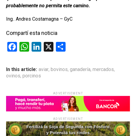
probablemente no permita este camino.
Ing.. Andres Costamagna – GyC
Compartí esta noticia
F
W
Li
X
C
a
h
n
o
ce
at
ke
m
In this article:
aviar
,
bovinos
,
ganadería
,
mercados
,
b
s
dI
p
ovinos
,
porcinos
o
A
n
ar
o
p
tir
ADVERTISEMENT
k
p
ADVERTISEMENT