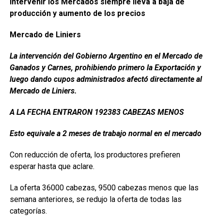
b
s
dI
p
Intervenir los Mercados siempre lleva a baja de
o
A
n
ar
producción y aumento de los precios
o
p
tir
Mercado de Liniers
k
p
La intervención del Gobierno Argentino en el Mercado de
Ganados y Carnes, prohibiendo primero la Exportación y
luego dando cupos administrados afectó directamente al
Mercado de Liniers.
A LA FECHA ENTRARON 192383 CABEZAS MENOS
Esto equivale a 2 meses de trabajo normal en el mercado
Con reducción de oferta, los productores prefieren
esperar hasta que aclare.
La oferta 36000 cabezas, 9500 cabezas menos que las
semana anteriores, se redujo la oferta de todas las
categorías.