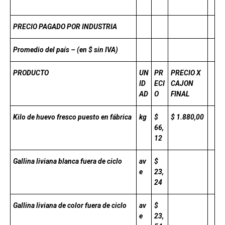
PRECIO PAGADO POR INDUSTRIA
Promedio del país – (en $ sin IVA)
PRODUCTO
UN
PR
PRECIO X
ID
ECI
CAJON
AD
O
FINAL
Kilo de huevo fresco puesto en fábrica
kg
$
$ 1.880,00
66,
12
Gallina liviana blanca fuera de ciclo
av
$
e
23,
24
Gallina liviana de color fuera de ciclo
av
$
e
23,