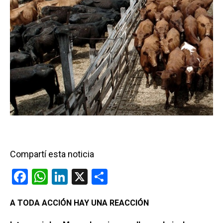
Compartí esta noticia
F
W
Li
X
C
a
h
n
o
A TODA ACCIÓN HAY UNA REACCIÓN
ce
at
ke
m