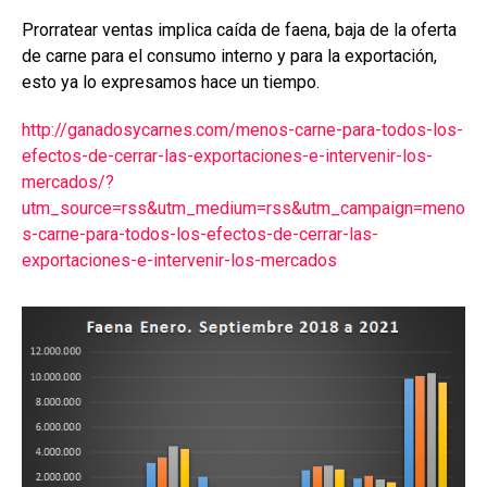
Prorratear ventas implica caída de faena, baja de la oferta
de carne para el consumo interno y para la exportación,
esto ya lo expresamos hace un tiempo.
http://ganadosycarnes.com/menos-carne-para-todos-los-
efectos-de-cerrar-las-exportaciones-e-intervenir-los-
mercados/?
utm_source=rss&utm_medium=rss&utm_campaign=meno
s-carne-para-todos-los-efectos-de-cerrar-las-
exportaciones-e-intervenir-los-mercados