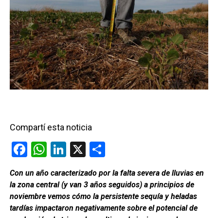
Compartí esta noticia
F
W
Li
X
C
a
h
n
o
Con un año caracterizado por la falta severa de lluvias en
ce
at
ke
m
la zona central (y van 3 años seguidos) a principios de
b
s
dI
p
noviembre vemos cómo la persistente sequía y heladas
o
A
n
ar
tardías impactaron negativamente sobre el potencial de