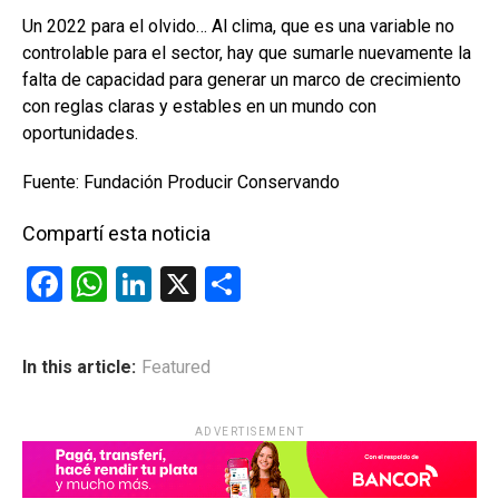
Un 2022 para el olvido… Al clima, que es una variable no
controlable para el sector, hay que sumarle nuevamente la
falta de capacidad para generar un marco de crecimiento
con reglas claras y estables en un mundo con
oportunidades.
Fuente: Fundación Producir Conservando
Compartí esta noticia
F
W
Li
X
C
a
h
n
o
ce
at
ke
m
In this article:
Featured
b
s
dI
p
o
A
n
ar
ADVERTISEMENT
o
p
tir
k
p