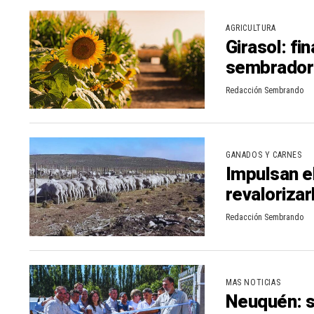
n
r
AGRICULTURA
Girasol: fin
t
sembradora
i
r
Redacción Sembrando
GANADOS Y CARNES
Impulsan e
revalorizar
Redacción Sembrando
MAS NOTICIAS
Neuquén: se