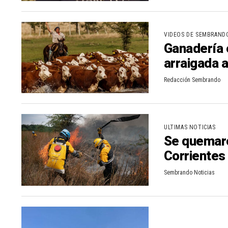
n
r
t
VIDEOS DE SEMBRAND
Ganadería e
i
arraigada a
r
Redacción Sembrando
ULTIMAS NOTICIAS
Se quemar
Corrientes
Sembrando Noticias