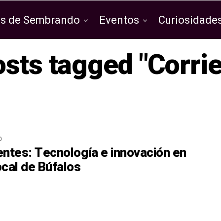
os de Sembrando
Eventos
Curiosidades
osts tagged "Corri
O
entes: Tecnología e innovación en
ocal de Búfalos