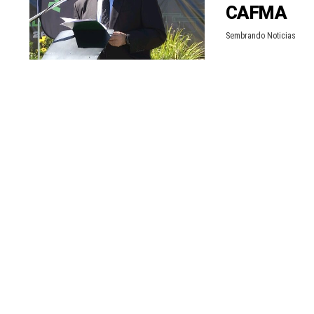
CAFMA
n
r
Sembrando Noticias
t
i
r