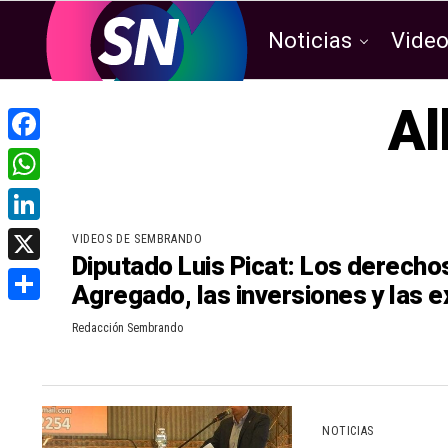
Noticias
Vide
Al
F
a
W
c
h
L
VIDEOS DE SEMBRANDO
e
Diputado Luis Picat: Los derecho
a
i
X
b
Agregado, las inversiones y las 
t
n
o
C
s
Redacción Sembrando
k
o
o
A
e
k
m
p
d
p
p
I
NOTICIAS
a