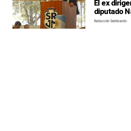
El ex dirig
n
r
diputado N
t
Redacción Sembrando
i
r